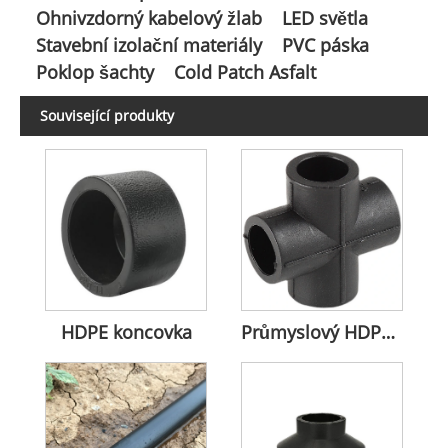
Ohnivzdorný kabelový žlab
LED světla
Stavební izolační materiály
PVC páska
Poklop šachty
Cold Patch Asfalt
Související produkty
HDPE koncovka
Průmyslový HDPE Equal Cross odolný v tlaku