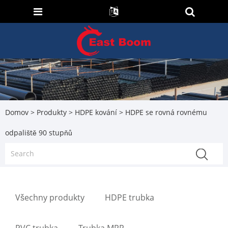
Domov
>
Produkty
>
HDPE kování
> HDPE se rovná rovnému
odpaliště 90 stupňů
Všechny produkty
HDPE trubka
PVC trubka
Trubka MPP