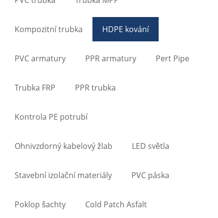
Kompozitní trubka
HDPE kování
PVC armatury
PPR armatury
Pert Pipe
Trubka FRP
PPR trubka
Kontrola PE potrubí
Ohnivzdorný kabelový žlab
LED světla
Stavební izolační materiály
PVC páska
Poklop šachty
Cold Patch Asfalt