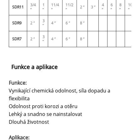
3/4
1
11/4
11/2
4
6
8
10
SDR11
2 “
3 “
“
“
“
“
“
“
“
“
3
SDR9
2 “
4 “
6 “
8 “
“
3
SDR7
2 “
4 “
6 “
8 “
“
Funkce a aplikace
Funkce:
Vynikající chemická odolnost, síla dopadu a
flexibilita
Odolnost proti korozi a otěru
Lehký a snadno se nainstalovat
Dlouhá životnost
Aplikace: