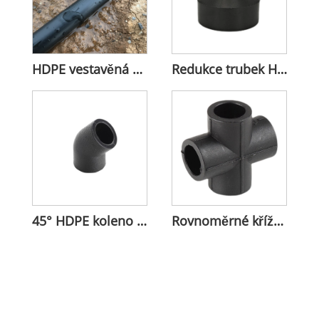
HDPE vestavěná kapací irigační páska Vlastní délka
Redukce trubek HDPE odolná proti korozi
45° HDPE koleno pro směr toku
Rovnoměrné křížové spojky HDPE pro spojování potrubí