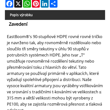
Facebook
X
WhatsApp
Pinterest
LinkedIn
Share
Popis výrobku
Zavedení
EastBoom®'s 90-stupňové HDPE rovné rovné tričko
je navrženo tak, aby rovnoměrně rozdělovalo nebo
sloučilo tři směry tekutiny v úhlu 90 stupňů v
potrubních systémech HDPE. Jeho tvar „T“
umožňuje rovnoměrné rozdělení tekutiny nebo
přesměrování toku z hlavních do větví. Tato
armatury se používají primárně v aplikacích, které
vyžadují spolehlivé připojení a distribuci. Naše
vysoce kvalitní armatury jsou vyráběny vstřikováním
ve srovnání s tradičními t-kováními ve velikostech ≤
315 mm a větší velikosti mohou být vyrobeny z
PE100, aby se zajistila rozměrová přesnost a tlaková