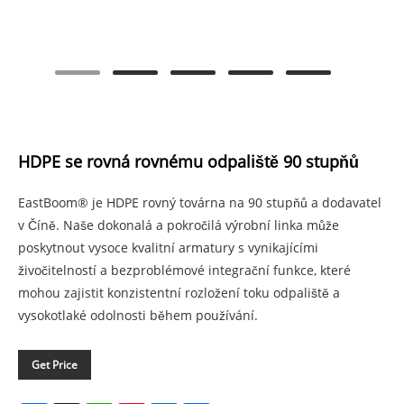
HDPE se rovná rovnému odpaliště 90 stupňů
EastBoom® je HDPE rovný továrna na 90 stupňů a dodavatel
v Číně. Naše dokonalá a pokročilá výrobní linka může
poskytnout vysoce kvalitní armatury s vynikajícími
živočitelností a bezproblémové integrační funkce, které
mohou zajistit konzistentní rozložení toku odpaliště a
vysokotlaké odolnosti během používání.
Get Price