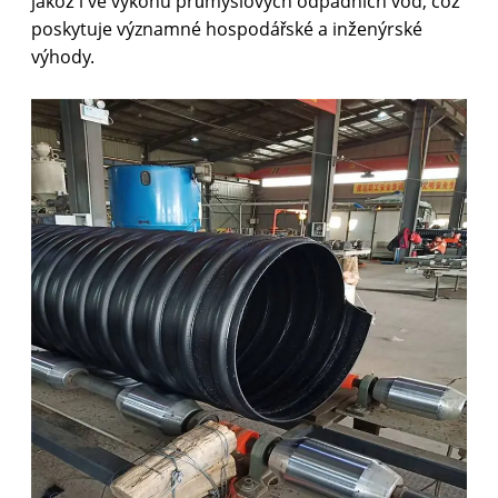
jakož i ve výkonu průmyslových odpadních vod, což
poskytuje významné hospodářské a inženýrské
výhody.