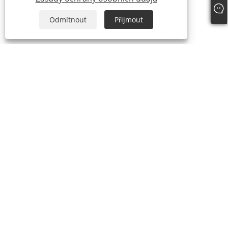
Odmítnout
Přijmout
+86-19322088142
steven@eastboompipes.com
Copyright © 2025 Hebei Xiong'an East Boom Engineering Materials