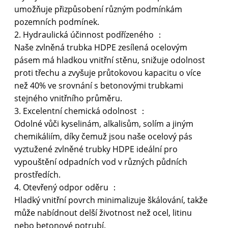
umožňuje přizpůsobení různým podmínkám
pozemních podmínek.
2. Hydraulická účinnost podřízeného ：
Naše zvlněná trubka HDPE zesílená ocelovým
pásem má hladkou vnitřní stěnu, snižuje odolnost
proti třechu a zvyšuje průtokovou kapacitu o více
než 40% ve srovnání s betonovými trubkami
stejného vnitřního průměru.
3. Excelentní chemická odolnost ：
Odolné vůči kyselinám, alkalisům, solím a jiným
chemikáliím, díky čemuž jsou naše ocelový pás
vyztužené zvlněné trubky HDPE ideální pro
vypouštění odpadních vod v různých půdních
prostředích.
4. Otevřený odpor oděru ：
Hladký vnitřní povrch minimalizuje škálování, takže
může nabídnout delší životnost než ocel, litinu
nebo betonové potrubí.