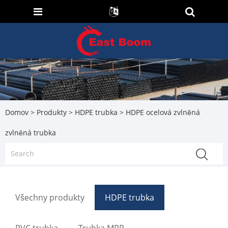
Domov
>
Produkty
>
HDPE trubka
> HDPE ocelová zvlněná
zvlněná trubka
Všechny produkty
HDPE trubka
PVC trubka
Trubka MPP