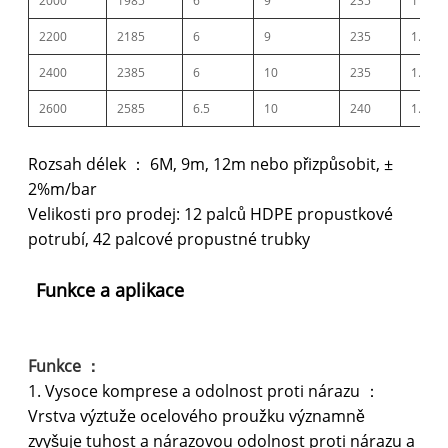
2000
1985
6
9
235
1
2200
2185
6
9
235
1.2
2400
2385
6
10
235
1.2
2600
2585
6.5
10
240
1.2
Rozsah délek ： 6M, 9m, 12m nebo přizpůsobit, ±
2%m/bar
Velikosti pro prodej: 12 palců HDPE propustkové
potrubí, 42 palcové propustné trubky
Funkce a aplikace
Funkce ：
1. Vysoce komprese a odolnost proti nárazu ：
Vrstva výztuže ocelového proužku významně
zvyšuje tuhost a nárazovou odolnost proti nárazu a