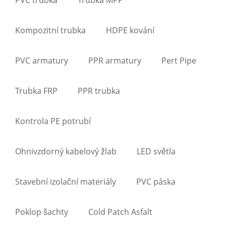
Kompozitní trubka
HDPE kování
PVC armatury
PPR armatury
Pert Pipe
Trubka FRP
PPR trubka
Kontrola PE potrubí
Ohnivzdorný kabelový žlab
LED světla
Stavební izolační materiály
PVC páska
Poklop šachty
Cold Patch Asfalt