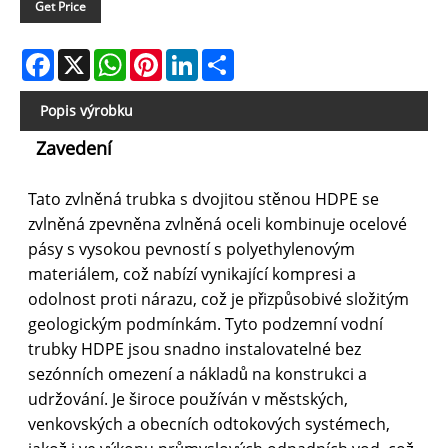
Get Price
Facebook
X
WhatsApp
Pinterest
LinkedIn
Share
Popis výrobku
Zavedení
Tato zvlněná trubka s dvojitou stěnou HDPE se
zvlněná zpevněna zvlněná oceli kombinuje ocelové
pásy s vysokou pevností s polyethylenovým
materiálem, což nabízí vynikající kompresi a
odolnost proti nárazu, což je přizpůsobivé složitým
geologickým podmínkám. Tyto podzemní vodní
trubky HDPE jsou snadno instalovatelné bez
sezónních omezení a nákladů na konstrukci a
udržování. Je široce používán v městských,
venkovských a obecních odtokových systémech,