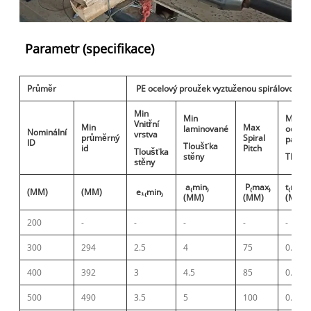
Parametr (specifikace)
Průměr
PE ocelový proužek vyztuženou spirálovou zv
Min
Min
Min
Vnitřní
Min
Max
laminované
ocelov
Nominální
vrstva
průměrný
Spiral
pás
ID
Tloušťka
id
Pitch
Tloušťka
stěny
Tlouš
stěny
a₍min₎
P₍max₎
t₍min₎
(MM)
(MM)
e₁₍min₎
(MM)
(MM)
(MM)
200
-
-
-
-
-
300
294
2.5
4
75
0.4
400
392
3
4.5
85
0.4
500
490
3.5
5
100
0.5