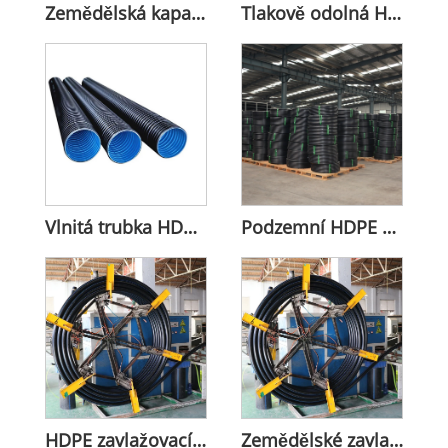
Zemědělská kapací závlaha HDPE potrubí
Tlakově odolná HDPE trubka
Vlnitá trubka HDPE DW
Podzemní HDPE napájecí komunikační vedení
HDPE zavlažovací potrubí pro zemědělství
Zemědělské zavlažovací HDPE vodní potrubí pro zemědělskou půdu