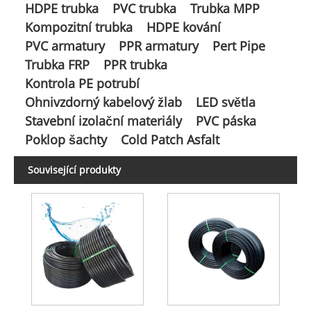
HDPE trubka
PVC trubka
Trubka MPP
Kompozitní trubka
HDPE kování
PVC armatury
PPR armatury
Pert Pipe
Trubka FRP
PPR trubka
Kontrola PE potrubí
Ohnivzdorný kabelový žlab
LED světla
Stavební izolační materiály
PVC páska
Poklop šachty
Cold Patch Asfalt
Související produkty