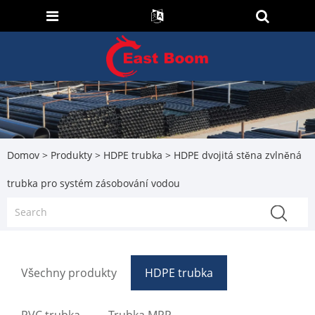
Domov
>
Produkty
>
HDPE trubka
> HDPE dvojitá stěna zvlněná
trubka pro systém zásobování vodou
Všechny produkty
HDPE trubka
PVC trubka
Trubka MPP