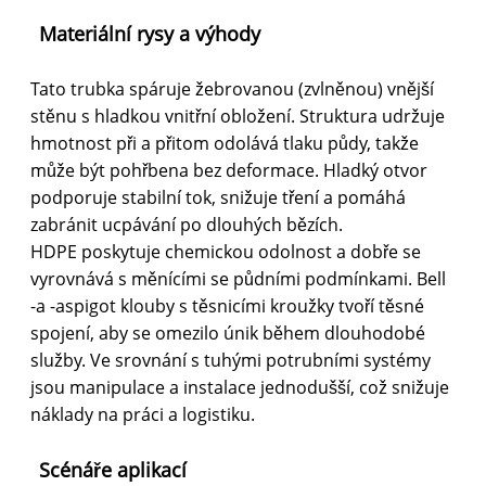
Materiální rysy a výhody
Tato trubka spáruje žebrovanou (zvlněnou) vnější
stěnu s hladkou vnitřní obložení. Struktura udržuje
hmotnost při a přitom odolává tlaku půdy, takže
může být pohřbena bez deformace. Hladký otvor
podporuje stabilní tok, snižuje tření a pomáhá
zabránit ucpávání po dlouhých bězích.
HDPE poskytuje chemickou odolnost a dobře se
vyrovnává s měnícími se půdními podmínkami. Bell
-a -aspigot klouby s těsnicími kroužky tvoří těsné
spojení, aby se omezilo únik během dlouhodobé
služby. Ve srovnání s tuhými potrubními systémy
jsou manipulace a instalace jednodušší, což snižuje
náklady na práci a logistiku.
Scénáře aplikací