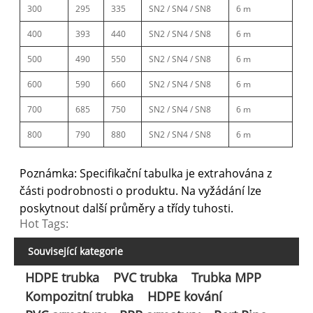
300
295
335
SN2 / SN4 / SN8
6 m
400
393
440
SN2 / SN4 / SN8
6 m
500
490
550
SN2 / SN4 / SN8
6 m
600
590
660
SN2 / SN4 / SN8
6 m
700
685
750
SN2 / SN4 / SN8
6 m
800
790
880
SN2 / SN4 / SN8
6 m
Poznámka: Specifikační tabulka je extrahována z
části podrobnosti o produktu. Na vyžádání lze
poskytnout další průměry a třídy tuhosti.
Hot Tags:
Související kategorie
HDPE trubka
PVC trubka
Trubka MPP
Kompozitní trubka
HDPE kování