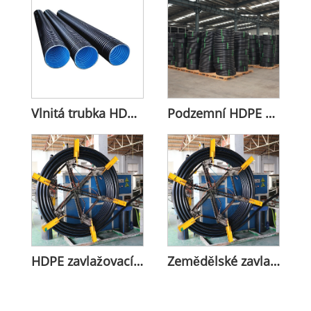
Vlnitá trubka HDPE DW
Podzemní HDPE napájecí komunikační vedení
HDPE zavlažovací potrubí pro zemědělství
Zemědělské zavlažovací HDPE vodní potrubí pro zemědělskou půdu