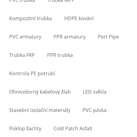
Kompozitní trubka
HDPE kování
PVC armatury
PPR armatury
Pert Pipe
Trubka FRP
PPR trubka
Kontrola PE potrubí
Ohnivzdorný kabelový žlab
LED světla
Stavební izolační materiály
PVC páska
Poklop šachty
Cold Patch Asfalt