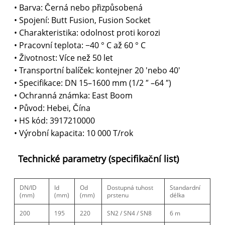
• Barva: Černá nebo přizpůsobená
• Spojení: Butt Fusion, Fusion Socket
• Charakteristika: odolnost proti korozi
• Pracovní teplota: −40 ° C až 60 ° C
• Životnost: Více než 50 let
• Transportní balíček: kontejner 20 'nebo 40'
• Specifikace: DN 15–1600 mm (1/2 ″ –64 ″)
• Ochranná známka: East Boom
• Původ: Hebei, Čína
• HS kód: 3917210000
• Výrobní kapacita: 10 000 T/rok
Technické parametry (specifikační list)
DN/ID
Id
Od
Dostupná tuhost
Standardní
(mm)
(mm)
(mm)
prstenu
délka
200
195
220
SN2 / SN4 / SN8
6 m