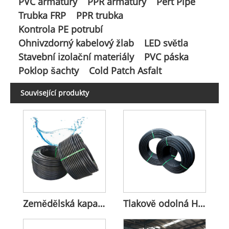
PVC armatury
PPR armatury
Pert Pipe
Trubka FRP
PPR trubka
Kontrola PE potrubí
Ohnivzdorný kabelový žlab
LED světla
Stavební izolační materiály
PVC páska
Poklop šachty
Cold Patch Asfalt
Související produkty
Zemědělská kapací závlaha HDPE potrubí
Tlakově odolná HDPE trubka