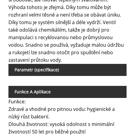
Výhoda tohoto je zřejmá. Díky tomu může být
rozhraní velmi těsné a není třeba se obávat úniku.
Díky tomu je systém silnější a déle vydrží. Ventil
také odolává chemikáliím, takže je dobrý pro
manipulaci s recyklovanou nebo průmyslovou
vodou. Snadno se používá, vyžaduje malou údržbu
a rukojetí lze snadno otočit pro spuštění nebo
zastavení průtoku vody.
Parametr (specifikace)
Sp
Funkce A Aplikace
Funkce:
Zdravé a vhodné pro pitnou vodu: hygienické a
nízký růst bakterií.
Dlouhá životnost: vysoká odolnost s minimální
životností 50 let pro běžné použití