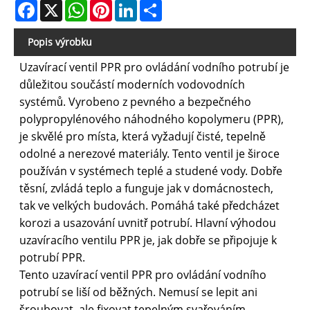
Facebook
X
WhatsApp
Pinterest
LinkedIn
Share
Popis výrobku
Uzavírací ventil PPR pro ovládání vodního potrubí je
důležitou součástí moderních vodovodních
systémů. Vyrobeno z pevného a bezpečného
polypropylénového náhodného kopolymeru (PPR),
je skvělé pro místa, která vyžadují čisté, tepelně
odolné a nerezové materiály. Tento ventil je široce
používán v systémech teplé a studené vody. Dobře
těsní, zvládá teplo a funguje jak v domácnostech,
tak ve velkých budovách. Pomáhá také předcházet
korozi a usazování uvnitř potrubí. Hlavní výhodou
uzavíracího ventilu PPR je, jak dobře se připojuje k
potrubí PPR.
Tento uzavírací ventil PPR pro ovládání vodního
potrubí se liší od běžných. Nemusí se lepit ani
šroubovat, ale fixovat tepelným svařováním.