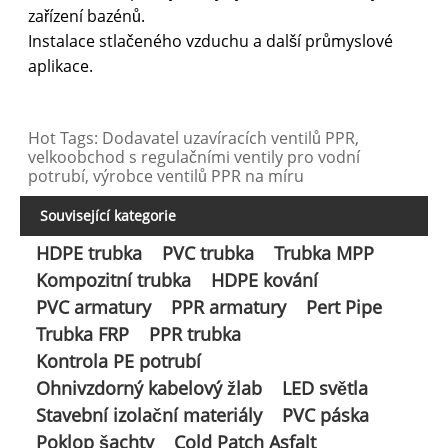
zařízení bazénů.
Instalace stlačeného vzduchu a další průmyslové
aplikace.
Hot Tags: Dodavatel uzavíracích ventilů PPR,
velkoobchod s regulačními ventily pro vodní
potrubí, výrobce ventilů PPR na míru
Související kategorie
HDPE trubka
PVC trubka
Trubka MPP
Kompozitní trubka
HDPE kování
PVC armatury
PPR armatury
Pert Pipe
Trubka FRP
PPR trubka
Kontrola PE potrubí
Ohnivzdorný kabelový žlab
LED světla
Stavební izolační materiály
PVC páska
Poklop šachty
Cold Patch Asfalt