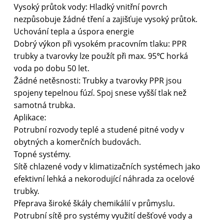
Vysoký průtok vody: Hladký vnitřní povrch
nezpůsobuje žádné tření a zajišťuje vysoký průtok.
Uchování tepla a úspora energie
Dobrý výkon při vysokém pracovním tlaku: PPR
trubky a tvarovky lze použít při max. 95℃ horká
voda po dobu 50 let.
Žádné netěsnosti: Trubky a tvarovky PPR jsou
spojeny tepelnou fúzí. Spoj snese vyšší tlak než
samotná trubka.
Aplikace:
Potrubní rozvody teplé a studené pitné vody v
obytných a komerčních budovách.
Topné systémy.
Sítě chlazené vody v klimatizačních systémech jako
efektivní lehká a nekorodující náhrada za ocelové
trubky.
Přeprava široké škály chemikálií v průmyslu.
Potrubní sítě pro systémy využití dešťové vody a