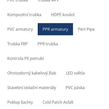
Kompozitní trubka
HDPE kování
PVC armatury
PPR armatury
Pert Pipe
Trubka FRP
PPR trubka
Kontrola PE potrubí
Ohnivzdorný kabelový žlab
LED světla
Stavební izolační materiály
PVC páska
Poklop šachty
Cold Patch Asfalt