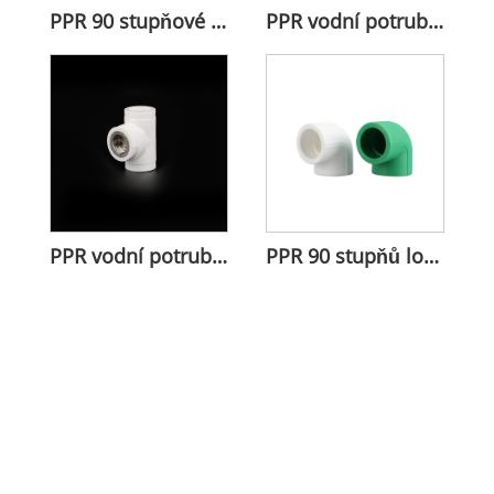
PPR 90 stupňové koleno pro trubky
PPR vodní potrubní ventil pro kontrolu tekutiny
PPR vodní potrubí plastový kulička
PPR 90 stupňů loketu pro změnu směru