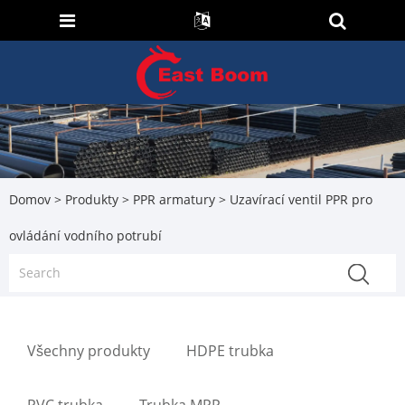
Domov
>
Produkty
>
PPR armatury
> Uzavírací ventil PPR pro
ovládání vodního potrubí
Všechny produkty
HDPE trubka
PVC trubka
Trubka MPP