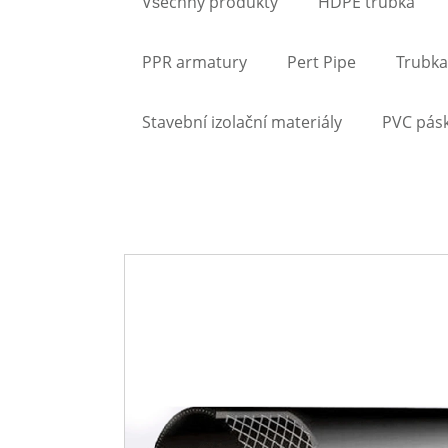
Všechny produkty
HDPE trubka
PPR armatury
Pert Pipe
Trubka
Stavební izolační materiály
PVC pás