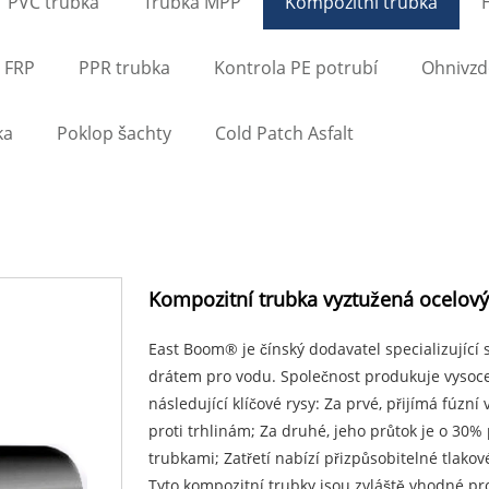
PVC trubka
Trubka MPP
Kompozitní trubka
 FRP
PPR trubka
Kontrola PE potrubí
Ohnivzd
ka
Poklop šachty
Cold Patch Asfalt
Kompozitní trubka vyztužená ocelový
East Boom® je čínský dodavatel specializující
drátem pro vodu. Společnost produkuje vysoce
následující klíčové rysy: Za prvé, přijímá fúzn
proti trhlinám; Za druhé, jeho průtok je o 30% 
trubkami; Zatřetí nabízí přizpůsobitelné tlak
Tyto kompozitní trubky jsou zvláště vhodné p