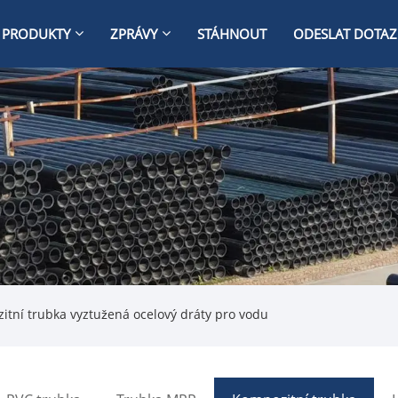
PRODUKTY
ZPRÁVY
STÁHNOUT
ODESLAT DOTAZ
tní trubka vyztužená ocelový dráty pro vodu