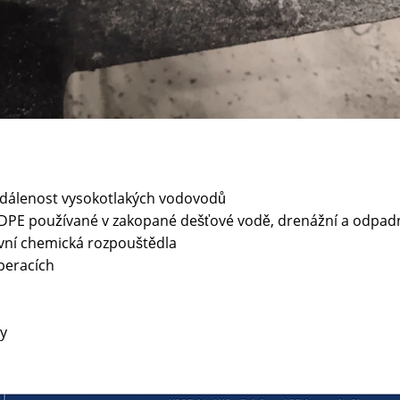
zdálenost vysokotlakých vodovodů
 HDPE používané v zakopané dešťové vodě, drenážní a odpad
ivní chemická rozpouštědla
peracích
dy