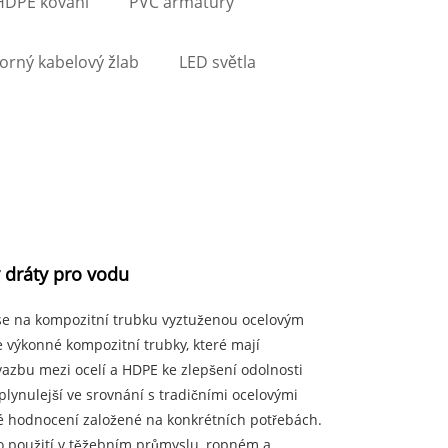
HDPE kování
PVC armatury
orný kabelový žlab
LED světla
 dráty pro vodu
 se na kompozitní trubku vyztuženou ocelovým
 výkonné kompozitní trubky, které mají
í vazbu mezi ocelí a HDPE ke zlepšení odolnosti
plynulejší ve srovnání s tradičními ocelovými
ové hodnocení založené na konkrétních potřebách.
ro použití v těžebním průmyslu, ropném a