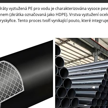
dráty vyztužená PE pro vodu je charakterizována vysoce pev
nem (zkrátka označovaná jako HDPE). Vrstva vyztužení ocelo
skyřice. Tento proces tvoří vynikající pouto, které integruj