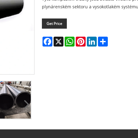
plynárenském sektoru a vysokotlakém systému
Get Price
Facebook
X
WhatsApp
Pinterest
LinkedIn
Share