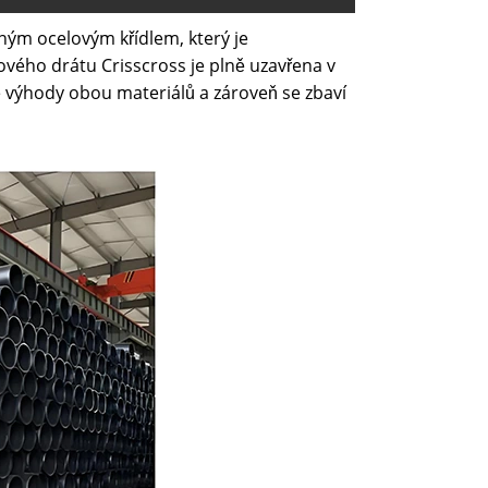
ným ocelovým křídlem, který je
vého drátu Crisscross je plně uzavřena v
e výhody obou materiálů a zároveň se zbaví