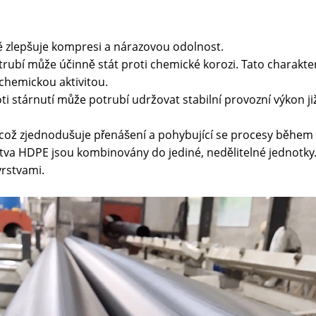
ně zlepšuje kompresi a nárazovou odolnost.
otrubí může účinně stát proti chemické korozi. Tato charakt
s chemickou aktivitou.
ti stárnutí může potrubí udržovat stabilní provozní výkon již
u, což zjednodušuje přenášení a pohybující se procesy během 
vrstva HDPE jsou kombinovány do jediné, nedělitelné jednotk
vrstvami.