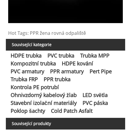
Hot Tags: PPR žena rovná odpaliště
Související kategorie
HDPE trubka
PVC trubka
Trubka MPP
Kompozitní trubka
HDPE kování
PVC armatury
PPR armatury
Pert Pipe
Trubka FRP
PPR trubka
Kontrola PE potrubí
Ohnivzdorný kabelový žlab
LED světla
Stavební izolační materiály
PVC páska
Poklop šachty
Cold Patch Asfalt
Související produkty