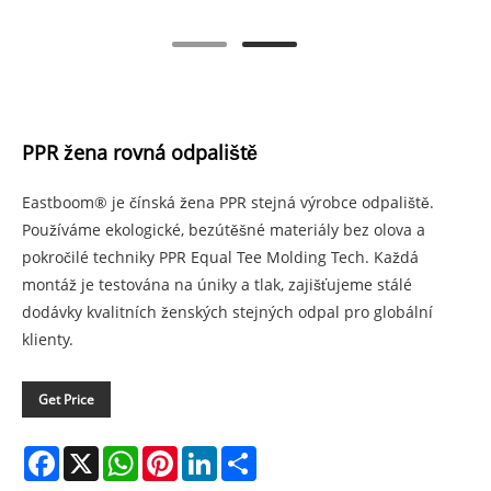
PPR žena rovná odpaliště
Eastboom® je čínská žena PPR stejná výrobce odpaliště.
Používáme ekologické, bezútěšné materiály bez olova a
pokročilé techniky PPR Equal Tee Molding Tech. Každá
montáž je testována na úniky a tlak, zajišťujeme stálé
dodávky kvalitních ženských stejných odpal pro globální
klienty.
Get Price
Facebook
X
WhatsApp
Pinterest
LinkedIn
Share