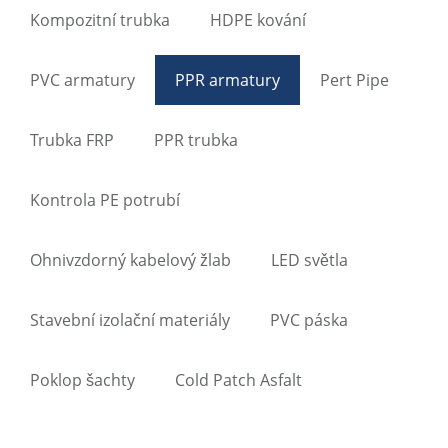
Kompozitní trubka
HDPE kování
PVC armatury
PPR armatury
Pert Pipe
Trubka FRP
PPR trubka
Kontrola PE potrubí
Ohnivzdorný kabelový žlab
LED světla
Stavební izolační materiály
PVC páska
Poklop šachty
Cold Patch Asfalt