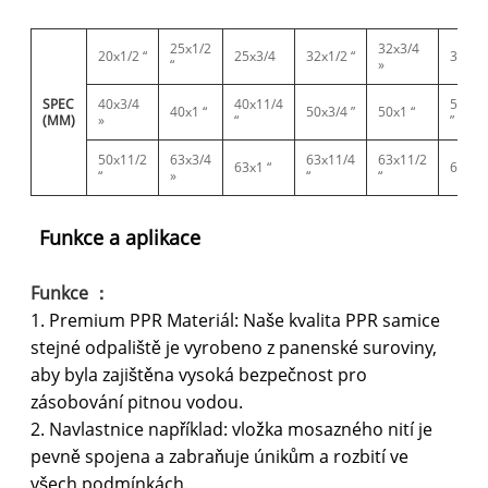
25x1/2
32x3/4
20x1/2 “
25x3/4
32x1/2 “
32x1 “
“
»
SPEC
40x3/4
40x11/4
50x11
40x1 “
50x3/4 ”
50x1 “
(MM)
»
“
”
50x11/2
63x3/4
63x11/4
63x11/2
63x1 “
63x2 “
“
»
“
“
Funkce a aplikace
Funkce ：
1. Premium PPR Materiál: Naše kvalita PPR samice
stejné odpaliště je vyrobeno z panenské suroviny,
aby byla zajištěna vysoká bezpečnost pro
zásobování pitnou vodou.
2. Navlastnice například: vložka mosazného nití je
pevně spojena a zabraňuje únikům a rozbití ve
všech podmínkách.