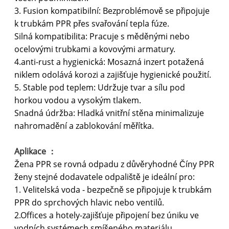
3. Fusion kompatibilní: Bezproblémově se připojuje
k trubkám PPR přes svařování tepla fúze.
Silná kompatibilita: Pracuje s měděnými nebo
ocelovými trubkami a kovovými armatury.
4.anti-rust a hygienická: Mosazná inzert potažená
niklem odolává korozi a zajišťuje hygienické použití.
5. Stable pod teplem: Udržuje tvar a sílu pod
horkou vodou a vysokým tlakem.
Snadná údržba: Hladká vnitřní stěna minimalizuje
nahromadění a zablokování měřítka.
Aplikace ：
Žena PPR se rovná odpadu z důvěryhodné Číny PPR
ženy stejné dodavatele odpaliště je ideální pro:
1. Velitelská voda - bezpečně se připojuje k trubkám
PPR do sprchových hlavic nebo ventilů.
2.Offices a hotely-zajišťuje připojení bez úniku ve
vodních systémech smíšeného materiálu.