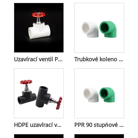
Uzavírací ventil PPR pro ovládání vodního potrubí
Trubkové koleno PPR 90 stupňů
HDPE uzavírací ventil pro řízení průtoku vody
PPR 90 stupňové koleno pro trubky